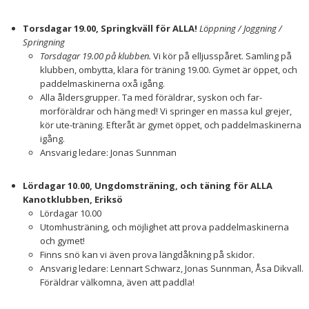
Torsdagar 19.00, Springkväll för ALLA!
Löppning / Joggning /
Springning
Torsdagar 19.00 på klubben.
Vi kör på elljusspåret. Samling på
klubben, ombytta, klara för träning 19.00. Gymet är öppet, och
paddelmaskinerna oxå igång.
Alla åldersgrupper. Ta med föräldrar, syskon och far-
morföräldrar och häng med! Vi springer en massa kul grejer,
kör ute-träning. Efteråt är gymet öppet, och paddelmaskinerna
igång.
Ansvarig ledare: Jonas Sunnman
Lördagar 10.00, Ungdomsträning, och täning för ALLA
Kanotklubben, Eriksö
Lördagar 10.00
Utomhusträning, och möjlighet att prova paddelmaskinerna
och gymet!
Finns snö kan vi även prova längdåkning på skidor.
Ansvarig ledare: Lennart Schwarz, Jonas Sunnman, Åsa Dikvall.
Föräldrar välkomna, även att paddla!