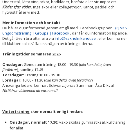
Underställ, lätta vindjackor, badkläder, barfota eller strumpor etc.
Kläder efter väder
.
Inga skor eller collegetröjor. Kanot, paddel och
flytväst håller vi med.
Mer information och kontakt:
Du håller dig informerad genom att gå med i Facebookgruppen
(8) VKS
ungdomsträning | Groups | Facebook
, där får du information löpande.
Det går även bra att maila via
info@vaxholmkanot.se
, eller komma ner
till klubben och träffa oss någon av träningstiderna.
Träningstider sommaren 2026
:
Onsdagar:
Gemesam träning, 18.00 - 19.30 (
alla kan delta, även
föräldrar
), samling 17.45
Torsdagar:
Träning 18.00 - 19.30
Lördagar:
10.00 - 11.30 (
alla kan delta, även föräldrar
)
Ansvariga ledare: Lennart Schwarz, Jonas Sunnman, Åsa Dikvall.
Föräldrar vällkomna att vara med!
Vinterträning
sker normalt enligt nedan:
Onsdagar, normalt 17.30:
vaxö skolas gumnastiksal, kul träning
för alla!