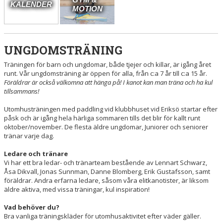
KALENDER
MOTION
UNGDOMSTRÄNING
Träningen för barn och ungdomar, både tjejer och killar, är igång året
runt. Vår ungdomsträning är öppen för alla, från c:a 7 år till c:a 15 år.
Föräldrar är också välkomna att hänga på! I kanot kan man träna och ha kul
tillsammans!
Utomhusträningen med paddling vid klubbhuset vid Eriksö startar efter
påsk och är igång hela härliga sommaren tills det blir för kallt runt
oktober/november. De flesta äldre ungdomar, Juniorer och seniorer
tränar varje dag.
Ledare och tränare
Vi har ett bra ledar- och tränarteam bestående av Lennart Schwarz,
Åsa Dikvall, Jonas Sunnman, Danne Blomberg, Erik Gustafsson, samt
föräldrar. Andra erfarna ledare, såsom våra elitkanotister, är liksom
äldre aktiva, med vissa träningar, kul inspiration!
Vad behöver du?
Bra vanliga träningskläder för utomhusaktivitet efter väder gäller.