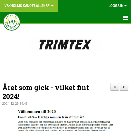
VAXHOLMS KANOTSÄLLSKAP
LOGGA IN
START
OM KLUBBEN
BLI MEDLEM
KONTAKT
KANOTPLATS
Året som gick - vilket fint
<
>
NYHETER
2024!
2024-12-29 14:48
VÅR HISTORIA
BILDGALLERI