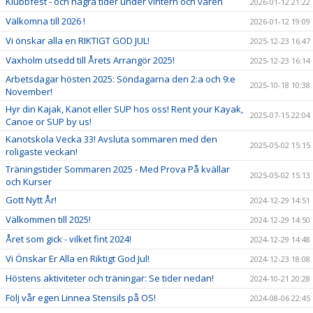
Klubbfest - och några tider under vintern och våren
2026-01-12 21:22
Välkomna till 2026 !
2026-01-12 19:09
Vi önskar alla en RIKTIGT GOD JUL!
2025-12-23 16:47
Vaxholm utsedd till Årets Arrangör 2025!
2025-12-23 16:14
Arbetsdagar hösten 2025: Söndagarna den 2:a och 9:e
2025-10-18 10:38
November!
Hyr din Kajak, Kanot eller SUP hos oss! Rent your Kayak,
2025-07-15 22:04
Canoe or SUP by us!
Kanotskola Vecka 33! Avsluta sommaren med den
2025-05-02 15:15
roligaste veckan!
Träningstider Sommaren 2025 - Med Prova På kvällar
2025-05-02 15:13
och Kurser
Gott Nytt År!
2024-12-29 14:51
Välkommen till 2025!
2024-12-29 14:50
Året som gick - vilket fint 2024!
2024-12-29 14:48
Vi Önskar Er Alla en Riktigt God Jul!
2024-12-23 18:08
Höstens aktiviteter och träningar: Se tider nedan!
2024-10-21 20:28
Följ vår egen Linnea Stensils på OS!
2024-08-06 22:45