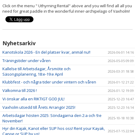
Click on the menu " Uthyrning Rental" above and you will find all all you
need for great paddle in the wonderful inner-archipelago of Vaxholm!
Nyhetsarkiv
Kanotskola 2026 - En del platser kvar, anmäl nu!!
2026-06-01 14:16
Träningstider under våren
2026-05-05 09:09
Kallelse till Arbetsdagar, Årsmöte och
2026-03-31 18:58
Säsongsplanering, 18:e-19:e April
Klubbfest - och några tider under vintern och våren
2026-01-12 21:22
Välkomna till 2026 !
2026-01-12 19:09
Vi önskar alla en RIKTIGT GOD JUL!
2025-12-23 16:47
Vaxholm utsedd till Årets Arrangör 2025!
2025-12-23 16:14
Arbetsdagar hösten 2025: Söndagarna den 2:a och 9:e
2025-10-18 10:38
November!
Hyr din Kajak, Kanot eller SUP hos oss! Rent your Kayak,
2025-07-15 22:04
Canoe or SUP by us!