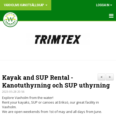
VAXHOLMS KANOTSÄLLSKAP
LOGGA IN
START
OM KLUBBEN
BLI MEDLEM
KONTAKT
KANOTPLATS
Kayak and SUP Rental -
<
>
NYHETER
Kanotuthyrning och SUP uthyrning
2023-05-28 20:56
VÅR HISTORIA
Explore Vaxholm from the water!
Rent your kayaks, SUP or canoes at Eriksö, our great facility in
BILDGALLERI
Vaxholm.
We are open weekends from 1st of may and all days from June.