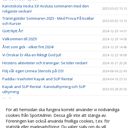
Kanotskola Vecka 33! Avsluta sommaren med den
2025-05-02 15:15
roligaste veckan!
Träningstider Sommaren 2025 - Med Prova På kvällar
2025-05-02 15:13
och Kurser
Gott Nytt År!
2024-12-29 14:51
Välkommen till 2025!
2024-12-29 14:50
Året som gick - vilket fint 2024!
2024-12-29 14:48
Vi Önskar Er Alla en Riktigt God Jul!
2024-12-23 18:08
Höstens aktiviteter och träningar: Se tider nedan!
2024-10-21 20:28
Följ vår egen Linnea Stensils på OS!
2024-08-06 22:45
Paddla i Vaxholm! Kayak and SUP Rental
2024-04-19 23:33
Kayak and SUP Rental - Kanotuthyrning och SUP
2023-05-28 20:56
uthyrning
Medlemsapp
2023-04-29 15:16
Medlemsavgifter 2024
2023-02-27 20:39
För att hemsidan ska fungera korrekt använder vi nödvändiga
Välkommen till en fin Kanotsommar!
cookies från SportAdmin. Dessa går inte att stänga av.
2023-02-18 14:20
Föreningen kan också använda frivilliga cookies, t.ex. för
Ungdomsträning i vinter!!
2022-10-12 14:43
statistik eller marknadsföring. Du väljer själv om du vill