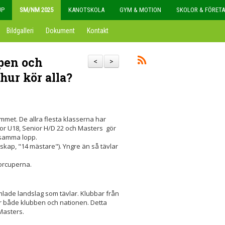
UP
SM/NM 2025
KANOTSKOLA
GYM & MOTION
SKOLOR & FÖRET
Bildgalleri
Dokument
Kontakt
pen och
<
>
hur kör alla?
met. De allra flesta klasserna har
ior U18, Senior H/D 22 och Masters gör
 samma lopp.
ap, "14 mästare"). Yngre än så tävlar
iorcuperna.
amlade landslag som tävlar. Klubbar från
r både klubben och nationen. Detta
 Masters.