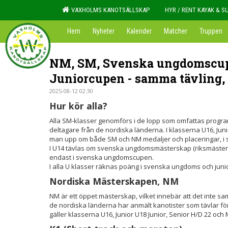
VAXHOLMS KANOTSÄLLSKAP
HYR / RENT KAYAK & S
Hem
Nyheter
Kalender
Matcher
Truppen
NM, SM, Svenska ungdomscu
Juniorcupen - samma tävling, 
2025-08-12 02:30
Hur kör alla?
Alla SM-klasser genomförs i de lopp som omfattas program
deltagare från de nordiska länderna. I klasserna U16, Jun
man upp om både SM och NM medaljer och placeringar, i
I U14 tävlas om svenska ungdomsmästerskap (riksmästersk
endast i svenska ungdomscupen.
I alla U klasser räknas poäng i svenska ungdoms och jun
Nordiska Mästerskapen, NM
NM är ett öppet mästerskap, vilket innebär att det inte s
de nordiska länderna har anmält kanotister som tävlar fö
gäller klasserna U16, Junior U18 Junior, Senior H/D 22 och