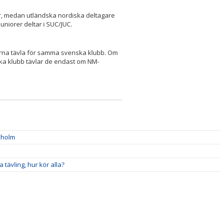
, medan utländska nordiska deltagare
niorer deltar i SUC/JUC.
arna tävla för samma svenska klubb. Om
ka klubb tävlar de endast om NM-
xholm
ävling, hur kör alla?