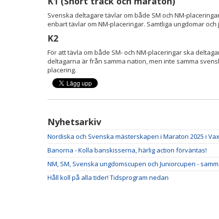
K1 (Short track och maraton)
Svenska deltagare tävlar om både SM och NM-placeringar
enbart tävlar om NM-placeringar. Samtliga ungdomar och ju
K2
För att tävla om både SM- och NM-placeringar ska deltag
deltagarna är från samma nation, men inte samma svens
placering.
Nyhetsarkiv
Nordiska och Svenska mästerskapen i Maraton 2025 i Va
Banorna - Kolla banskisserna, härlig action förväntas!
NM, SM, Svenska ungdomscupen och Juniorcupen - samma t
Håll koll på alla tider! Tidsprogram nedan