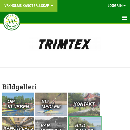
VAXHOLMS KANOTSÄLLSKAP
LOGGA IN
START
OM KLUBBEN
BLI MEDLEM
KONTAKT
KANOTPLATS
Bildgalleri
NYHETER
OM
BLI
VÅR HISTORIA
KONTAKT
KLUBBEN
MEDLEM
BILDGALLERI
VÅR
BILD-
KANOTPLATS