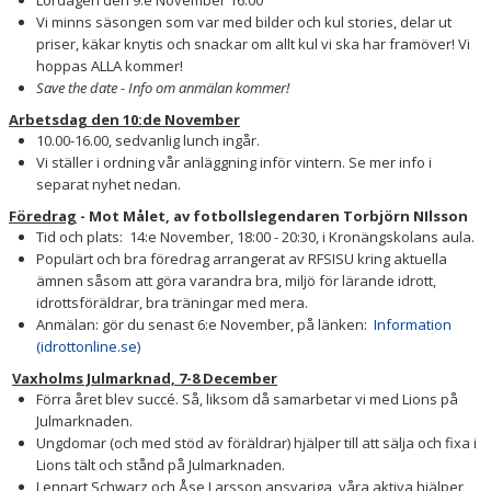
Lördagen den 9:e November 16.00
Vi minns säsongen som var med bilder och kul stories, delar ut
priser, käkar knytis och snackar om allt kul vi ska har framöver! Vi
hoppas ALLA kommer!
Save the date - Info om anmälan kommer!
Arbetsdag den 10:de November
10.00-16.00, sedvanlig lunch ingår.
Vi ställer i ordning vår anläggning inför vintern. Se mer info i
separat nyhet nedan.
Föredrag
- Mot Målet, av fotbollslegendaren Torbjörn NIlsson
Tid och plats: 14:e November, 18:00 - 20:30, i Kronängskolans aula.
Populärt och bra föredrag arrangerat av RFSISU kring aktuella
ämnen såsom att göra varandra bra, miljö för lärande idrott,
idrottsföräldrar, bra träningar med mera.
Anmälan: gör du senast 6:e November, på länken:
Information
(idrottonline.se)
Vaxholms Julmarknad, 7-8 December
Förra året blev succé. Så, liksom då samarbetar vi med Lions på
Julmarknaden.
Ungdomar (och med stöd av föräldrar) hjälper till att sälja och fixa i
Lions tält och stånd på Julmarknaden.
Lennart Schwarz och Åse Larsson ansvariga, våra aktiva hjälper