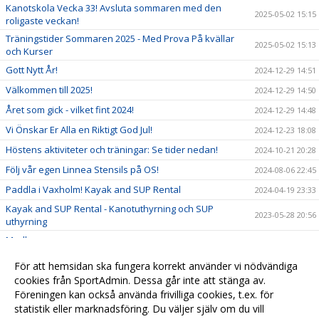
Kanotskola Vecka 33! Avsluta sommaren med den
2025-05-02 15:15
roligaste veckan!
Träningstider Sommaren 2025 - Med Prova På kvällar
2025-05-02 15:13
och Kurser
Gott Nytt År!
2024-12-29 14:51
Välkommen till 2025!
2024-12-29 14:50
Året som gick - vilket fint 2024!
2024-12-29 14:48
Vi Önskar Er Alla en Riktigt God Jul!
2024-12-23 18:08
Höstens aktiviteter och träningar: Se tider nedan!
2024-10-21 20:28
Följ vår egen Linnea Stensils på OS!
2024-08-06 22:45
Paddla i Vaxholm! Kayak and SUP Rental
2024-04-19 23:33
Kayak and SUP Rental - Kanotuthyrning och SUP
2023-05-28 20:56
uthyrning
Medlemsapp
2023-04-29 15:16
Medlemsavgifter 2024
2023-02-27 20:39
För att hemsidan ska fungera korrekt använder vi nödvändiga
Välkommen till en fin Kanotsommar!
cookies från SportAdmin. Dessa går inte att stänga av.
2023-02-18 14:20
Föreningen kan också använda frivilliga cookies, t.ex. för
Ungdomsträning i vinter!!
2022-10-12 14:43
statistik eller marknadsföring. Du väljer själv om du vill