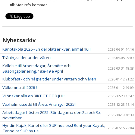
till! Mer info kommer.
Nyhetsarkiv
Kanotskola 2026 - En del platser kvar, anmäl nu!!
2026-06-01 14:16
Träningstider under våren
2026-05-05 09:09
Kallelse till Arbetsdagar, Årsmöte och
2026-03-31 18:58
Säsongsplanering, 18:e-19:e April
Klubbfest - och några tider under vintern och våren
2026-01-12 21:22
Välkomna till 2026 !
2026-01-12 19:09
Vi önskar alla en RIKTIGT GOD JUL!
2025-12-23 16:47
Vaxholm utsedd till Årets Arrangör 2025!
2025-12-23 16:14
Arbetsdagar hösten 2025: Söndagarna den 2:a och 9:e
2025-10-18 10:38
November!
Hyr din Kajak, Kanot eller SUP hos oss! Rent your Kayak,
2025-07-15 22:04
Canoe or SUP by us!