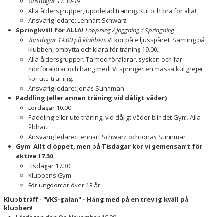
Onsdagar 17.30-19
Alla åldersgrupper, uppdelad träning. Kul och bra för alla!
Ansvarig ledare: Lennart Schwarz
Springkväll för ALLA!
Löppning / Joggning / Springning
Torsdagar 19.00 på klubben.
Vi kör på elljusspåret. Samling på
klubben, ombytta och klara för träning 19.00.
Alla åldersgrupper. Ta med föräldrar, syskon och far-
morföräldrar och häng med! Vi springer en massa kul grejer,
kör ute-träning.
Ansvarig ledare: Jonas Sunnman
Paddling (eller annan träning vid dåligt väder)
Lördagar 10.00
Paddling eller ute-träning, vid dåligt väder blir det Gym. Alla
åldrar.
Ansvarig ledare: Lennart Schwarz och Jonas Sunnman
Gym: Alltid öppet, men på Tisdagar kör vi gemensamt för
aktiva 17.30
Tisdagar 17.30
Klubbens Gym
För ungdomar över 13 år
Klubbträff - "VKS-galan" -
Häng med på en trevlig kväll på
klubben!