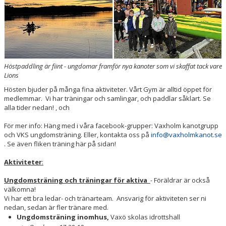
Höstpaddling är fiint - ungdomar framför nya kanoter som vi skaffat tack vare
Lions
Hösten bjuder på många fina aktiviteter. Vårt Gym är alltid öppet för
medlemmar. Vi har träningar och samlingar, och paddlar såklart. Se
alla tider nedan! , och
För mer info: Häng med i våra facebook-grupper: Vaxholm kanotgrupp
och VKS ungdomsträning. Eller, kontakta oss på
info@vaxholmkanot.se
. Se även fliken träning här på sidan!
Aktiviteter
:
Ungdomsträning och träningar för aktiva
- Föräldrar är också
välkomna!
Vi har ett bra ledar- och tränarteam. Ansvarig för aktiviteten ser ni
nedan, sedan är fler tränare med.
Ungdomsträning inomhus,
Vaxö skolas idrottshall