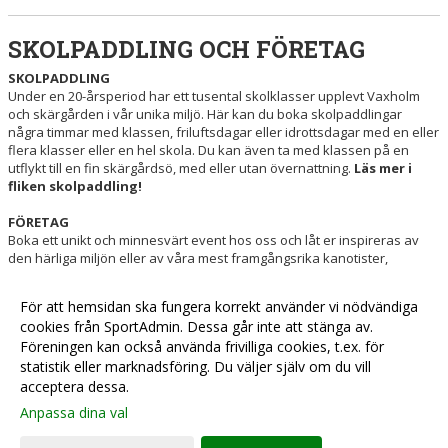
SKOLPADDLING OCH FÖRETAG
SKOLPADDLING
Under en 20-årsperiod har ett tusental skolklasser upplevt Vaxholm
och skärgården i vår unika miljö. Här kan du boka skolpaddlingar
några timmar med klassen, friluftsdagar eller idrottsdagar med en eller
flera klasser eller en hel skola. Du kan även ta med klassen på en
utflykt till en fin skärgårdsö, med eller utan övernattning.
Läs mer i
fliken skolpaddling!
FÖRETAG
Boka ett unikt och minnesvärt event hos oss och låt er inspireras av
den härliga miljön eller av våra mest framgångsrika kanotister,
världsmästare, olympier och VM-medaljörer. Vi kan ta emot stora eller
mindre grupper, och kombinera olika aktiviteter med konferens eller
För att hemsidan ska fungera korrekt använder vi nödvändiga
en avkopplande grillkväll vid klubben. Vill du ha mer äventyr fixar vi det
cookies från SportAdmin. Dessa går inte att stänga av.
oxå.
Läs mer under fliken företagsevent!
Föreningen kan också använda frivilliga cookies, t.ex. för
statistik eller marknadsföring. Du väljer själv om du vill
acceptera dessa.
Anpassa dina val
Cookie-
Gå till