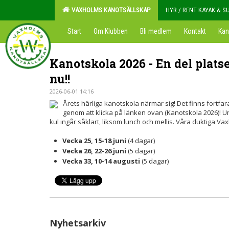
VAXHOLMS KANOTSÄLLSKAP
HYR / RENT KAYAK & S
Start
Om Klubben
Bli medlem
Kontakt
Kan
Kanotskola 2026 - En del plats
nu!!
2026-06-01 14:16
Årets härliga kanotskola närmar sig! Det finns fortfa
genom att klicka på länken ovan (Kanotskola 2026)! U
kul ingår såklart, liksom lunch och mellis. Våra duktiga Va
Vecka 25, 15-18 juni
(4 dagar)
Vecka 26, 22-26 juni
(5 dagar)
Vecka 33, 10-14 augusti
(5 dagar)
Nyhetsarkiv