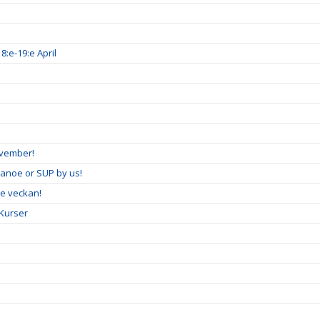
8:e-19:e April
ovember!
Canoe or SUP by us!
e veckan!
 Kurser