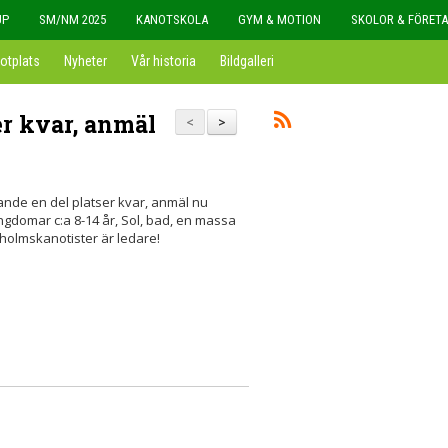
UP
SM/NM 2025
KANOTSKOLA
GYM & MOTION
SKOLOR & FÖRET
otplats
Nyheter
Vår historia
Bildgalleri
er kvar, anmäl
<
>
rande en del platser kvar, anmäl nu
ngdomar c:a 8-14 år, Sol, bad, en massa
xholmskanotister är ledare!