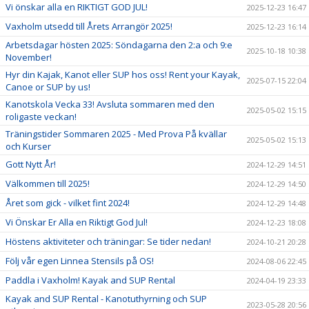
Vi önskar alla en RIKTIGT GOD JUL!
2025-12-23 16:47
Vaxholm utsedd till Årets Arrangör 2025!
2025-12-23 16:14
Arbetsdagar hösten 2025: Söndagarna den 2:a och 9:e
2025-10-18 10:38
November!
Hyr din Kajak, Kanot eller SUP hos oss! Rent your Kayak,
2025-07-15 22:04
Canoe or SUP by us!
Kanotskola Vecka 33! Avsluta sommaren med den
2025-05-02 15:15
roligaste veckan!
Träningstider Sommaren 2025 - Med Prova På kvällar
2025-05-02 15:13
och Kurser
Gott Nytt År!
2024-12-29 14:51
Välkommen till 2025!
2024-12-29 14:50
Året som gick - vilket fint 2024!
2024-12-29 14:48
Vi Önskar Er Alla en Riktigt God Jul!
2024-12-23 18:08
Höstens aktiviteter och träningar: Se tider nedan!
2024-10-21 20:28
Följ vår egen Linnea Stensils på OS!
2024-08-06 22:45
Paddla i Vaxholm! Kayak and SUP Rental
2024-04-19 23:33
Kayak and SUP Rental - Kanotuthyrning och SUP
2023-05-28 20:56