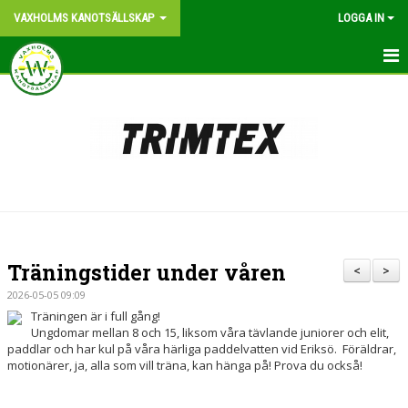
VAXHOLMS KANOTSÄLLSKAP
LOGGA IN
START
OM KLUBBEN
BLI MEDLEM
KONTAKT
KANOTPLATS
Träningstider under våren
<
>
NYHETER
2026-05-05 09:09
Träningen är i full gång!
VÅR HISTORIA
Ungdomar mellan 8 och 15, liksom våra tävlande juniorer och elit,
paddlar och har kul på våra härliga paddelvatten vid Eriksö. Föräldrar,
motionärer, ja, alla som vill träna, kan hänga på! Prova du också!
BILDGALLERI