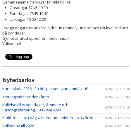
Gemensamma träningar för alla kör vi:
Onsdagar 17.45-19.30
Torsdagar 17.45-19.30
Lördagar 10.00-12.00
Övriga dagar tränar våra äldre ungdomar, juniorer och elit kvällstid och
på söndagar.
Gymet är alltid öppet för medlemmar!
Välkomna!
Nyhetsarkiv
Kanotskola 2026 - En del platser kvar, anmäl nu!!
2026-06-01 14:16
Träningstider under våren
2026-05-05 09:09
Kallelse till Arbetsdagar, Årsmöte och
2026-03-31 18:58
Säsongsplanering, 18:e-19:e April
Klubbfest - och några tider under vintern och våren
2026-01-12 21:22
Välkomna till 2026 !
2026-01-12 19:09